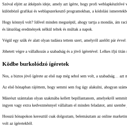
Szóval eljött az átképzés ideje, amely azt ígérte, hogy profi weblapkészítővé 
különböző grafikai és weblapszerkesztő programokban, a kódolási ismeretekbe
Hogy könnyű volt? Idővel minden megszépül, ahogy tartja a mondás, ám racion
és látszólag eredmények nélkül teltek és múltak a napok.
Végül egy szűk év alatt olyan tudásra tettem szert, amelyről azelőtt pár évvel
Jöhetett végre a vállalkozás a szabadság és a jövő ígéretével. Lelkes ifjú ti
Ködbe burkolódzó ígéretek
Nos, a biztos jövő ígérete az első nap még sehol sem volt, a szabadság… azt 
Az első hónapban rájöttem, hogy semmi sem fog úgy alakulni, ahogyan számolt
Másrészt számtalan olyan szakmába kellett bepillantanom, amelyekről semmit 
ingyen vagy extra kedvezménnyel vállaltam el minden feladatot, ami szembe j
Hosszú hónapokon keresztül csak dolgoztam, belemásztam az online marketing
volt az ígéretekből.