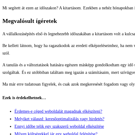
Mi segített át ezen az időszakon? A kitartásom. Ezekben a nehéz hónapokban
Megvalósult ígéretek
A vállalkozásépítés első és legnehezebb időszakában a kitartásom volt a kul
Be kellett látnom, hogy ha ragaszkodok az eredeti elképzeléseimhez, ha nem va
szól.
A tanulás és a változtatások hatására egészen másképp gondolkodtam egy idő
szolgáltak. És ez utóbbiban találtam meg igazán a számításaim, mert szívügye
Ma már erre tudatosan figyelek, és csak azok megkeresését fogadom vagy olya
Ezek is érdekelhetnek…
Érdemes-e céged weboldalát magadnak elkészíteni?
Melyiket válaszd: keresőoptimalizálás vagy hirdetés?
Ennyi időbe telik egy szakszerű weboldal elkészítése
Milyen költségekkel jár egy weboldal felépítése?