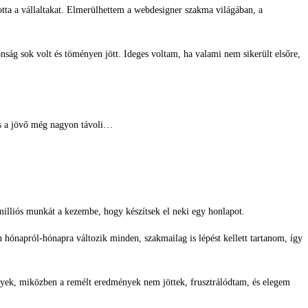
totta a vállaltakat. Elmerülhettem a webdesigner szakma világában, a
ság sok volt és töményen jött. Ideges voltam, ha valami nem sikerült elsőre,
 és a jövő még nagyon távoli…
milliós munkát a kezembe, hogy készítsek el neki egy honlapot.
hónapról-hónapra változik minden, szakmailag is lépést kellett tartanom, így
gyek, miközben a remélt eredmények nem jöttek, frusztrálódtam, és elegem