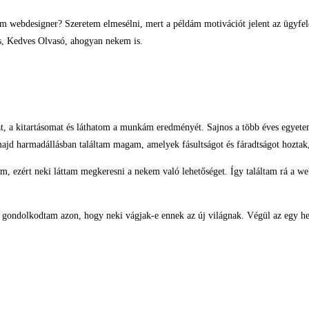
m webdesigner? Szeretem elmesélni, mert a példám motivációt jelent az ügyfele
is, Kedves Olvasó, ahogyan nekem is.
at, a kitartásomat és láthatom a munkám eredményét. Sajnos a több éves egyet
majd harmadállásban találtam magam, amelyek fásultságot és fáradtságot hozta
am, ezért neki láttam megkeresni a nekem való lehetőséget. Így találtam rá a
 gondolkodtam azon, hogy neki vágjak-e ennek az új világnak. Végül az egy he