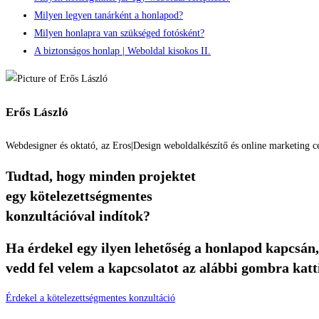
Milyen legyen tanárként a honlapod?
Milyen honlapra van szükséged fotósként?
A biztonságos honlap | Weboldal kisokos II.
Erős László
Webdesigner és oktató, az Eros|Design weboldalkészítő és online marketing cé
Tudtad, hogy minden projektet
egy kötelezettségmentes
konzultációval indítok?
Ha érdekel egy ilyen lehetőség a honlapod kapcsán,
vedd fel velem a kapcsolatot az alábbi gombra katt
Érdekel a kötelezettségmentes konzultáció