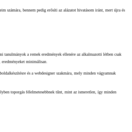
im számára, bennem pedig erősíti az alázatot hivatásom iránt, mert újra és
emi tanulmányok a remek eredmények ellenére az alkalmazotti létben csak
k, eredményeket minimálisan.
 weboldalkészítésre és a webdesigner szakmára, mely minden vágyamnak
lyben toporgás félelmetesebbnek tűnt, mint az ismeretlen, így minden