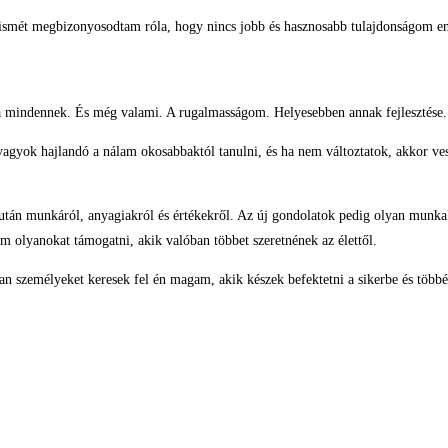
 ismét megbizonyosodtam róla, hogy nincs jobb és hasznosabb tulajdonságom en
csa mindennek. És még valami. A rugalmasságom. Helyesebben annak fejlesztése.
gyok hajlandó a nálam okosabbaktól tanulni, és ha nem változtatok, akkor veszet
 után munkáról, anyagiakról és értékekről. Az új gondolatok pedig olyan munk
m olyanokat támogatni, akik valóban többet szeretnének az élettől.
n személyeket keresek fel én magam, akik készek befektetni a sikerbe és többé 