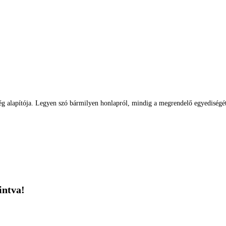
g alapítója. Legyen szó bármilyen honlapról, mindig a megrendelő egyediségét k
intva!