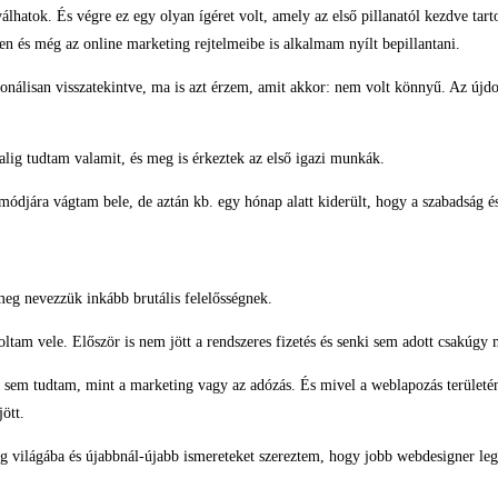
válhatok. És végre ez egy olyan ígéret volt, amely az első pillanatól kezdve tar
n és még az online marketing rejtelmeibe is alkalmam nyílt bepillantani.
álisan visszatekintve, ma is azt érzem, amit akkor: nem volt könnyű. Az újdon
 alig tudtam valamit, és meg is érkeztek az első igazi munkák.
tán módjára vágtam bele, de aztán kb. egy hónap alatt kiderült, hogy a szabadság
meg nevezzük inkább brutális felelősségnek.
am vele. Először is nem jött a rendszeres fizetés és senki sem adott csakúgy 
sem tudtam, mint a marketing vagy az adózás. És mivel a weblapozás területén 
ött.
 világába és újabbnál-újabb ismereteket szereztem, hogy jobb webdesigner le