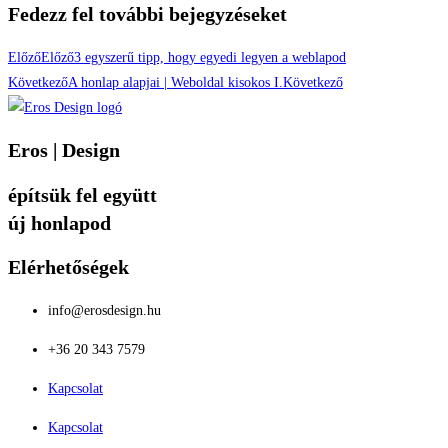
Fedezz fel további bejegyzéseket
Előző
Előző
3 egyszerű tipp, hogy egyedi legyen a weblapod
Következő
A honlap alapjai | Weboldal kisokos I.
Következő
Eros | Design
építsük fel együtt
új honlapod
Elérhetőségek
info@erosdesign.hu
+36 20 343 7579
Kapcsolat
Kapcsolat