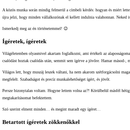
A közös munka során mindig felmerül a címbeli kérdés: hogyan és miért lette
újra jelzi, hogy minden vállalkozónak el kellett indulnia valahonnan. Neked 
Ismerkedj meg az én történetemmel! 😉
Ígéretek, ígéretek
Világéletemben olyasmivel akartam foglalkozni, ami értékeli az alaposságom
csalódást hoztak csalódás után, semmit sem ígérve a jövőre. Hamar másod-, 
Világos lett, hogy muszáj leszek váltani, ha nem akarom szétforgácsolni mag
megfelelt. Szabadságot és precíz munkalehetőséget ígért, és jövőt.
Persze bizonytalan voltam. Hogyne lettem volna az?! Körülbelül másfél hétig
megtakarításomat befektettem.
Szó szerint elment minden… és megint maradt egy ígéret…
Betartott ígéretek zökkenőkkel