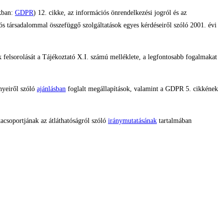
akban:
GDPR
) 12. cikke, az információs önrendelkezési jogról és az
iós társadalommal összefüggő szolgáltatások egyes kérdéseiről szóló 2001. évi
 felsorolását a Tájékoztató X.I. számú melléklete, a legfontosabb fogalmakat
nyeiről szóló
ajánlásban
foglalt megállapítások, valamint a GDPR 5. cikkének
csoportjának az átláthatóságról szóló
iránymutatásának
tartalmában