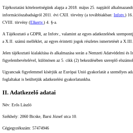
Tájékoztatási kötelezettségünk alapja a 2018. május 25. napjától alkalmaza
információszabadságról 2011. évi CXII. törvény (a továbbiakban:
Infotv.
) 16
CVIII. törvény (
Elkertv.
) 4. §-a.
A Tájékoztató a GDPR, az Infotv., valamint az egyes adatkezelések szempontjá
a X.II. számú melléklet, az egyes érintetti jogok részletes ismertetését a X.II
Jelen tájékoztató kialakítása és alkalmazása során a Nemzeti Adatvédelmi és
figyelembevételével, különösen az 5. cikk (2) bekezdésében szereplő elszámol
Ugyancsak figyelemmel kísérjük az Európai Unió gyakorlatát a személyes ada
foglaltakat is beültetjük adatkezelési gyakorlatunkba.
II. Adatkezelő adatai
Név: Erős László
Székhely: 2060 Bicske, Barsi József utca 10.
Cégjegyzékszám: 57474946