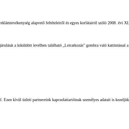
reklámtevékenység alapvető feltételeiről és egyes korlátairól szóló 2008. évi 
rulását a kiküldött levélben található „Leiratkozás” gombra való kattintással 
. Ezen kívül üzleti partnereink kapcsolattartóinak személyes adatait is kezelj