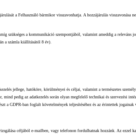
rulását a Felhasználó bármikor visszavonhatja. A hozzájárulás visszavonása nem 
, amíg szükséges a kommunikáció szempontjából, valamint ameddig a releváns jog
n a számla kiállításától 8 év).
ezelés jellege, hatóköre, körülményei és céljai, valamint a természetes személye
mind pedig az adatkezelés során olyan megfelelő technikai és szervezési intézk
szt a GDPR-ban foglalt követelmények teljesítéséhez és az érintettek jogainak
vizsgálása céljából e-mailben, vagy telefonon fordulhatnak hozzánk. Az ezzel kap