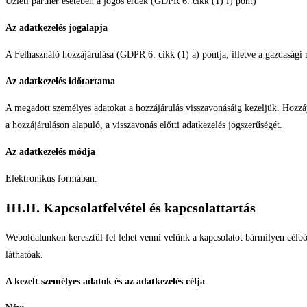
Üzleti partner esetében a jogos érdek (GDPR 6. cikk (1) f) pont)
Az adatkezelés jogalapja
A Felhasználó hozzájárulása (GDPR 6. cikk (1) a) pontja, illetve a gazdasági 
Az adatkezelés időtartama
A megadott személyes adatokat a hozzájárulás visszavonásáig kezeljük. Hozzájá
a hozzájáruláson alapuló, a visszavonás előtti adatkezelés jogszerűségét.
Az adatkezelés módja
Elektronikus formában.
III.II. Kapcsolatfelvétel és kapcsolattartás
Weboldalunkon keresztül fel lehet venni velünk a kapcsolatot bármilyen célból
láthatóak.
A kezelt személyes adatok és az adatkezelés célja