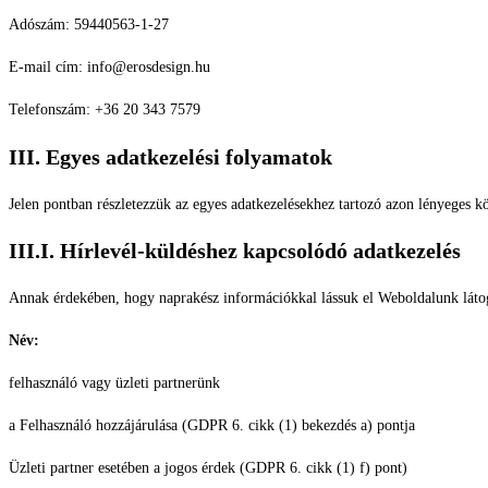
Adószám: 59440563-1-27
E-mail cím: info@erosdesign.hu
Telefonszám: +36 20 343 7579
III. Egyes adatkezelési folyamatok
Jelen pontban részletezzük az egyes adatkezelésekhez tartozó azon lényeges 
III.I. Hírlevél-küldéshez kapcsolódó adatkezelés
Annak érdekében, hogy naprakész információkkal lássuk el Weboldalunk látogat
Név:
felhasználó vagy üzleti partnerünk
a Felhasználó hozzájárulása (GDPR 6. cikk (1) bekezdés a) pontja
Üzleti partner esetében a jogos érdek (GDPR 6. cikk (1) f) pont)