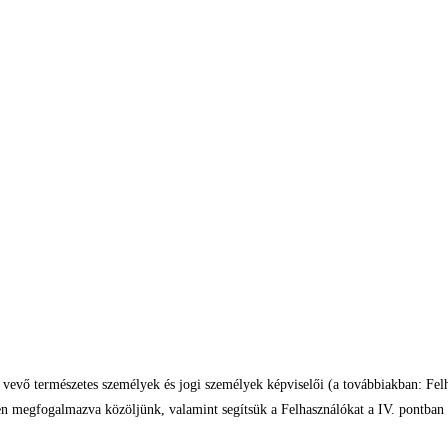
e vevő természetes személyek és jogi személyek képviselői (a továbbiakban: Fel
ően megfogalmazva közöljünk, valamint segítsük a Felhasználókat a IV. pontban 