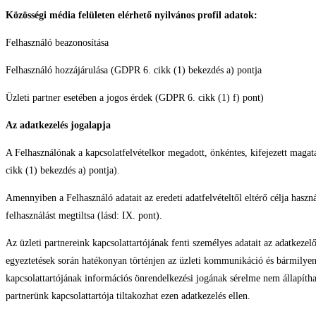
Közösségi média felületen elérhető nyilvános profil adatok:
Felhasználó beazonosítása
Felhasználó hozzájárulása (GDPR 6. cikk (1) bekezdés a) pontja
Üzleti partner esetében a jogos érdek (GDPR 6. cikk (1) f) pont)
Az adatkezelés jogalapja
A Felhasználónak a kapcsolatfelvételkor megadott, önkéntes, kifejezett magata
cikk (1) bekezdés a) pontja).
Amennyiben a Felhasználó adatait az eredeti adatfelvételtől eltérő célja haszná
felhasználást megtiltsa (lásd: IX. pont).
Az üzleti partnereink kapcsolattartójának fenti személyes adatait az adatkezel
egyeztetések során hatékonyan történjen az üzleti kommunikáció és bármilyen, 
kapcsolattartójának információs önrendelkezési jogának sérelme nem állapítha
partnerünk kapcsolattartója tiltakozhat ezen adatkezelés ellen.