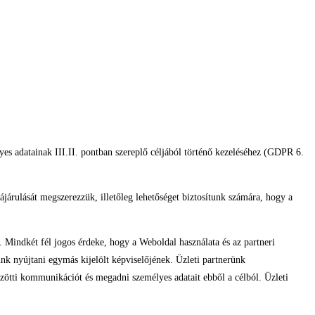
yes adatainak III.II. pontban szereplő céljából történő kezeléséhez (GDPR 6.
zájárulását megszerezzük, illetőleg lehetőséget biztosítunk számára, hogy a
k. Mindkét fél jogos érdeke, hogy a Weboldal használata és az partneri
unk nyújtani egymás kijelölt képviselőjének. Üzleti partnerünk
özötti kommunikációt és megadni személyes adatait ebből a célból. Üzleti