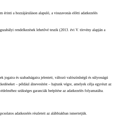
érinti a hozzájáruláson alapuló, a visszavonás előtti adatkezelés
szabályi rendelkezések lehetővé teszik (2013. évi V. törvény alapján a
k jogaira és szabadságaira jelentett, változó valószínűségű és súlyosságú
edéseket – például álnevesítést – hajtunk végre, amelyek célja egyrészt az
 védelméhez szükséges garanciák beépítése az adatkezelés folyamatába.
csolatos adatkezelés részleteit az alábbiakban ismertetjük.