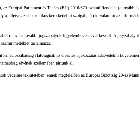
ndó, az Európai Parlament és Tanács (EU) 2016/679. számú Rendelet (a további
. §-a, illetve az elektronikus kereskedelmi szolgáltatások, valamint az informác
ból releváns további jogszabályok figyelembevételével készült. A jogszabályok
I. számú melléklet tartalmazza.
 Információszabadság Hatóságnak az előzetes tájékoztatás adatvédelmi követelmé
tathatóság elvének szellemében jártunk el.
tok védelme tekintetében; ennek megfelelően az Európai Bizottság 29-es Munka