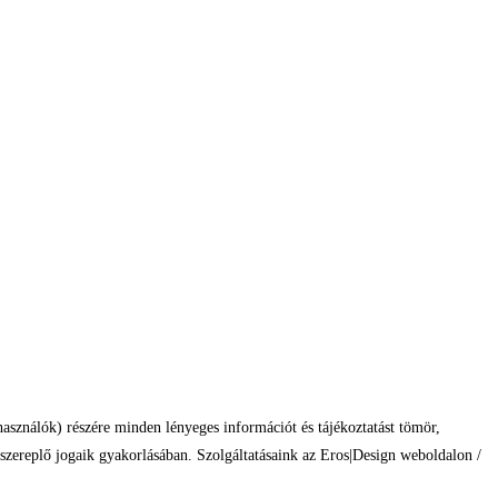
használók) részére minden lényeges információt és tájékoztatást tömör,
szereplő jogaik gyakorlásában. Szolgáltatásaink az Eros|Design weboldalon /