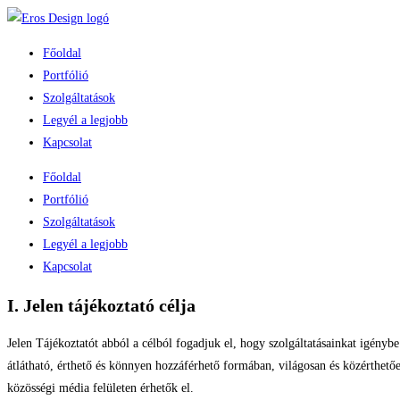
Főoldal
Portfólió
Szolgáltatások
Legyél a legjobb
Kapcsolat
Főoldal
Portfólió
Szolgáltatások
Legyél a legjobb
Kapcsolat
I. Jelen tájékoztató célja
Jelen Tájékoztatót abból a célból fogadjuk el, hogy szolgáltatásainkat igényb
átlátható, érthető és könnyen hozzáférhető formában, világosan és közérthet
közösségi média felületen érhetők el.