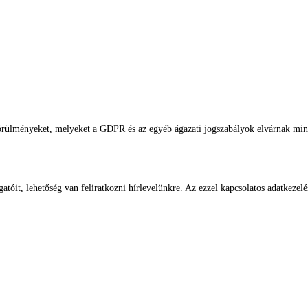
körülményeket, melyeket a GDPR és az egyéb ágazati jogszabályok elvárnak min
óit, lehetőség van feliratkozni hírlevelünkre. Az ezzel kapcsolatos adatkezel