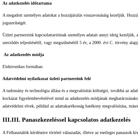
Az adatkezelés időtartama
A megadott személyes adatokat a hozzájárulás visszavonásáig kezeljük. Hozzájá
jogszerűségét.
Üzleti partnereink kapcsolattartóinak személyes adatait annyi ideig kezeljük
szerződés teljesítésétől, vagy megszűnésétől 5 év, a 2000. évi C. törvény alapjá
Az adatkezelés módja
Elektronikus formában.
Adatvédelmi nyilatkozat üzleti partnereink felé
A tudomány és technológia állása és a megvalósítás költségei, továbbá az adatk
kockázat figyelembevételével mind az adatkezelés módjának meghatározásakor, 
adatvédelmi elvek, például az adattakarékosság hatékony megvalósítása, másré
III.III. Panaszkezeléssel kapcsolatos adatkezelés
A Felhasználók kérdéseire történő válaszadás, illetve az esetleges panaszok ki