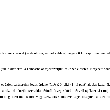
rtás tanúsításával (telefonhívás, e-mail küldése) megadott hozzájárulása személ
ljuk, akkor erről a Felhasználót tájékoztatjuk, és ehhez előzetes, kifejezett hoz
ő és üzleti partnereink jogos érdeke (GDPR 6. cikk (1) f) pont) alapján kezeljü
a köztünk létrejött szerződést érintő lényeges körülményről tájékoztatást tudj
tó meg, mert munkaköri, vagy szerződéses kötelezettsége elősegíteni a felek k