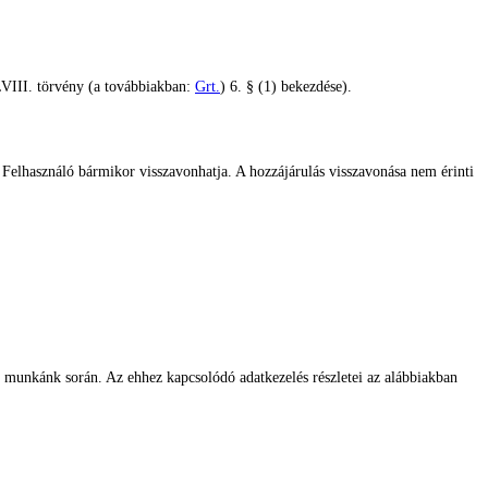
XLVIII. törvény (a továbbiakban:
Grt.
) 6. § (1) bekezdése).
a Felhasználó bármikor visszavonhatja. A hozzájárulás visszavonása nem érinti
ük munkánk során. Az ehhez kapcsolódó adatkezelés részletei az alábbiakban