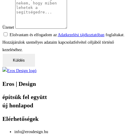
Üzenet
Elolvastam és elfogadom az
Adatkezelési tájékoztatóban
foglaltakat.
Hozzájárulok személyes adataim kapcsolatfelvétel céljából történő
kezeléséhez.
Küldés
Eros | Design
építsük fel együtt
új honlapod
Elérhetőségek
info@erosdesign.hu