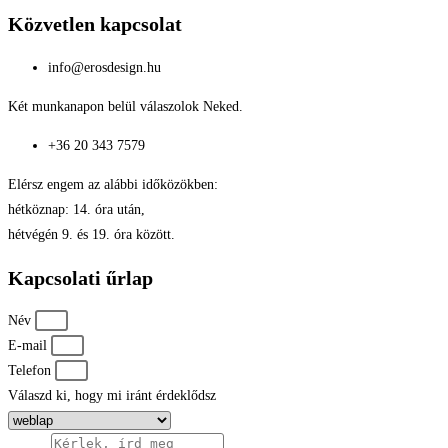
Közvetlen kapcsolat
info@erosdesign.hu
Két munkanapon belül válaszolok Neked.
+36 20 343 7579
Elérsz engem az alábbi időközökben:
hétköznap: 14. óra után,
hétvégén 9. és 19. óra között.
Kapcsolati űrlap
Név
E-mail
Telefon
Válaszd ki, hogy mi iránt érdeklődsz