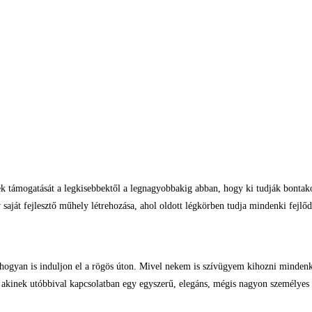
k támogatását a legkisebbektől a legnagyobbakig abban, hogy ki tudják bontakoz
saját fejlesztő műhely létrehozása, ahol oldott légkörben tudja mindenki fejlőd
hogyan is induljon el a rögös úton. Mivel nekem is szívügyem kihozni mindenk
, akinek utóbbival kapcsolatban egy egyszerű, elegáns, mégis nagyon személyes 