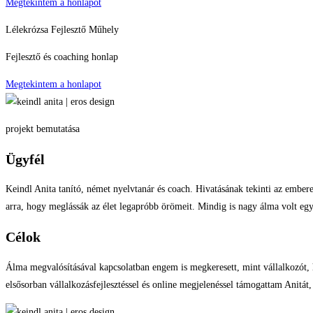
Megtekintem a honlapot
Lélekrózsa Fejlesztő Műhely
Fejlesztő és coaching honlap
Megtekintem a honlapot
projekt bemutatása
Ügyfél
Keindl Anita tanító, német nyelvtanár és coach. Hivatásának tekinti az embere
arra, hogy meglássák az élet legapróbb örömeit. Mindig is nagy álma volt egy 
Célok
Álma megvalósításával kapcsolatban engem is megkeresett, mint vállalkozót, 
elsősorban vállalkozásfejlesztéssel és online megjelenéssel támogattam Anitát