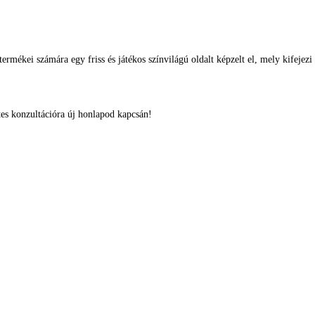
ermékei számára egy friss és játékos színvilágú oldalt képzelt el, mely kifejez
tes konzultációra új honlapod kapcsán!