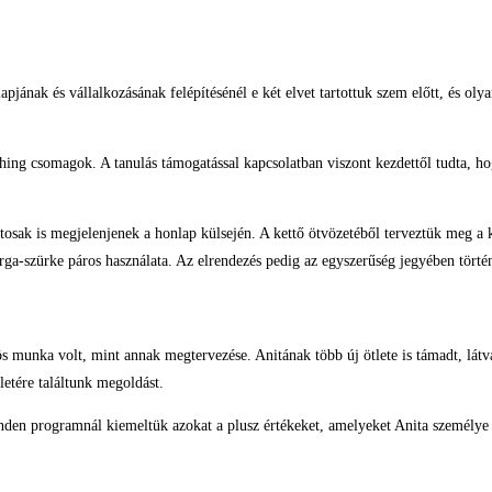
apjának és vállalkozásának felépítésénél e két elvet tartottuk szem előtt, és o
ching csomagok. A tanulás támogatással kapcsolatban viszont kezdettől tudta, ho
osak is megjelenjenek a honlap külsején. A kettő ötvözetéből terveztük meg a k
árga-szürke páros használata. Az elrendezés pedig az egyszerűség jegyében történ
s munka volt, mint annak megtervezése. Anitának több új ötlete is támadt, látv
letére találtunk megoldást.
nden programnál kiemeltük azokat a plusz értékeket, amelyeket Anita személye 