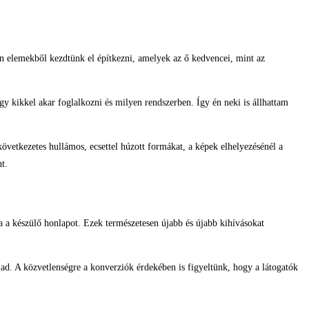
lyan elemekből kezdtünk el építkezni, amelyek az ő kedvencei, mint az
gy kikkel akar foglalkozni és milyen rendszerben. Így én neki is állhattam
övetkezetes hullámos, ecsettel húzott formákat, a képek elhelyezésénél a
t.
a a készülő honlapot. Ezek természetesen újabb és újabb kihívásokat
ad. A közvetlenségre a konverziók érdekében is figyeltünk, hogy a látogatók