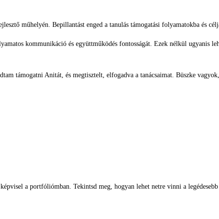
ejlesztő műhelyén. Bepillantást enged a tanulás támogatási folyamatokba és cél
yamatos kommunikáció és együttműködés fontosságát. Ezek nélkül ugyanis lehete
tam támogatni Anitát, és megtisztelt, elfogadva a tanácsaimat. Büszke vagyok, 
 képvisel a portfóliómban. Tekintsd meg, hogyan lehet netre vinni a legédesebb