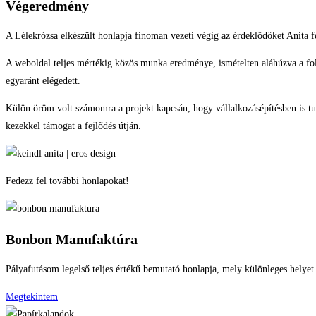
Végeredmény
A Lélekrózsa elkészült honlapja finoman vezeti végig az érdeklődőket Anita f
A weboldal teljes mértékig közös munka eredménye, ismételten aláhúzva a fol
egyaránt elégedett.
Külön öröm volt számomra a projekt kapcsán, hogy vállalkozásépítésben is tud
kezekkel támogat a fejlődés útján.
Fedezz fel további honlapokat!
Bonbon Manufaktúra
Pályafutásom legelső teljes értékű bemutató honlapja, mely különleges helyet
Megtekintem