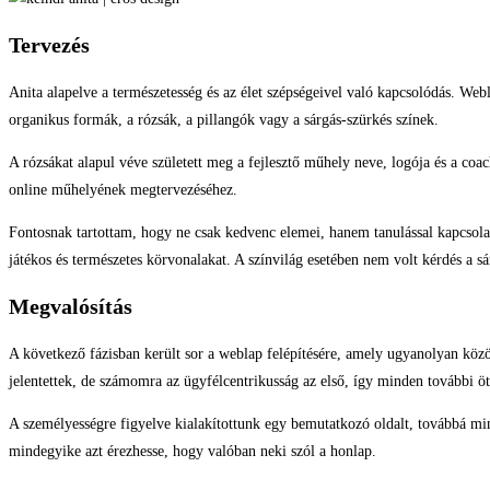
Tervezés
Anita alapelve a természetesség és az élet szépségeivel való kapcsolódás. Webl
organikus formák, a rózsák, a pillangók vagy a sárgás-szürkés színek.
A rózsákat alapul véve született meg a fejlesztő műhely neve, logója és a coa
online műhelyének megtervezéséhez.
Fontosnak tartottam, hogy ne csak kedvenc elemei, hanem tanulással kapcsolat
játékos és természetes körvonalakat. A színvilág esetében nem volt kérdés a s
Megvalósítás
A következő fázisban került sor a weblap felépítésére, amely ugyanolyan közö
jelentettek, de számomra az ügyfélcentrikusság az első, így minden további öt
A személyességre figyelve kialakítottunk egy bemutatkozó oldalt, továbbá mi
mindegyike azt érezhesse, hogy valóban neki szól a honlap.