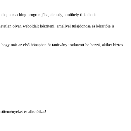
jaiba, a coaching programjába, de még a műhely titkaiba is.
tlen olyan weboldalt készíteni, amellyel tulajdonosa és készítője is
hogy már az első hónapban öt tanítvány iratkozott be hozzá, akiket biztos
 süteményeket és alkotóikat!